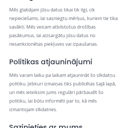
Mēs glabājam jūsu datus tikai tik ilgi, cik
nepieciešams, lai sasniegtu mērķus, kuriem tie tika
savākti. Mēs veicam atbilstošus drošības
pasākumus, lai aizsargātu jūsu datus no
nesankcionētas piekļuves vai izpaušanas.
Politikas atjauninājumi
Mēs varam laiku pa laikam atjaunināt šo sīkdatņu
politiku. Jebkuri izmaiņas tiks publicētas šajā lapā,
un mēs ieteiksim jums regulāri pārbaudīt šo
politiku, lai būtu informēti par to, kā mēs
izmantojam sīkdatnes.
Sazinieties ar mums