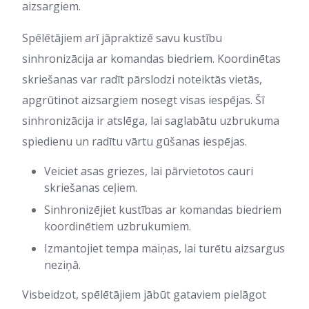
aizsargiem.
Spēlētājiem arī jāpraktizē savu kustību
sinhronizācija ar komandas biedriem. Koordinētas
skriešanas var radīt pārslodzi noteiktās vietās,
apgrūtinot aizsargiem nosegt visas iespējas. Šī
sinhronizācija ir atslēga, lai saglabātu uzbrukuma
spiedienu un radītu vārtu gūšanas iespējas.
Veiciet asas griezes, lai pārvietotos cauri
skriešanas ceļiem.
Sinhronizējiet kustības ar komandas biedriem
koordinētiem uzbrukumiem.
Izmantojiet tempa maiņas, lai turētu aizsargus
neziņā.
Visbeidzot, spēlētājiem jābūt gataviem pielāgot