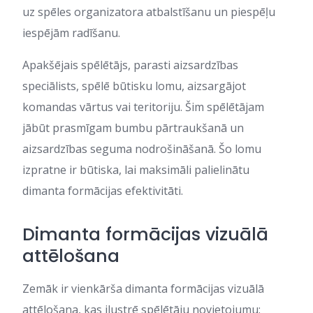
uz spēles organizatora atbalstīšanu un piespēļu
iespējām radīšanu.
Apakšējais spēlētājs, parasti aizsardzības
speciālists, spēlē būtisku lomu, aizsargājot
komandas vārtus vai teritoriju. Šim spēlētājam
jābūt prasmīgam bumbu pārtraukšanā un
aizsardzības seguma nodrošināšanā. Šo lomu
izpratne ir būtiska, lai maksimāli palielinātu
dimanta formācijas efektivitāti.
Dimanta formācijas vizuālā
attēlošana
Zemāk ir vienkārša dimanta formācijas vizuālā
attēlošana, kas ilustrē spēlētāju novietojumu: