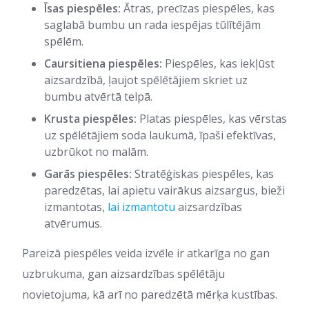
Īsas piespēles:
Ātras, precīzas piespēles, kas
saglabā bumbu un rada iespējas tūlītējām
spēlēm.
Caursitiena piespēles:
Piespēles, kas iekļūst
aizsardzībā, ļaujot spēlētājiem skriet uz
bumbu atvērtā telpā.
Krusta piespēles:
Platas piespēles, kas vērstas
uz spēlētājiem soda laukumā, īpaši efektīvas,
uzbrūkot no malām.
Garās piespēles:
Stratēģiskas piespēles, kas
paredzētas, lai apietu vairākus aizsargus, bieži
izmantotas,
lai izmantotu
aizsardzības
atvērumus.
Pareizā piespēles veida izvēle ir atkarīga no gan
uzbrukuma, gan aizsardzības spēlētāju
novietojuma, kā arī no paredzētā mērķa kustības.