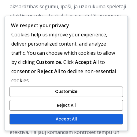
aizsardzības segumu, īpaši, ja uzbrukuma spēlētāji
efektīvi neseko atpakaļ. Tas var atstāt aizmuguri
neaizsargātu, īpaši pret ātriem pretuzbrukumiem,
We respect your privacy
kas prasa uzmanīgu līdzsvaru starp uzbrukumu un
Cookies help us improve your experience,
aizsardzību.
deliver personalized content, and analyze
traffic. You can choose which cookies to allow
Dimanta formācijas situatīvā
by clicking
Customize
. Click
Accept All
to
efektivitāte salīdzinājumā ar
consent or
Reject All
to decline non-essential
citām
cookies.
Customize
Dimanta formācijas efektivitāte var ievērojami
atšķirties atkarībā no spēles konteksta. Situācijās,
Reject All
kad ir svarīgi saglabāt bumbu, piemēram, kad
Accept All
komanda ir vadībā, dimanta formācija var būt īpaši
efektīva. Tā ļauj komandām kontrolēt tempu un