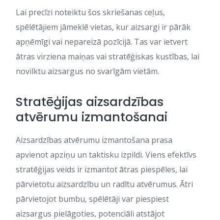
Lai precīzi noteiktu šos skriešanas ceļus,
spēlētājiem jāmeklē vietas, kur aizsargi ir pārāk
apņēmīgi vai nepareizā pozīcijā. Tas var ietvert
ātras virziena maiņas vai stratēģiskas kustības, lai
novilktu aizsargus no svarīgām vietām.
Stratēģijas aizsardzības
atvērumu izmantošanai
Aizsardzības atvērumu izmantošana prasa
apvienot apziņu un taktisku izpildi. Viens efektīvs
stratēģijas veids ir izmantot ātras piespēles, lai
pārvietotu aizsardzību un radītu atvērumus. Ātri
pārvietojot bumbu, spēlētāji var piespiest
aizsargus pielāgoties, potenciāli atstājot