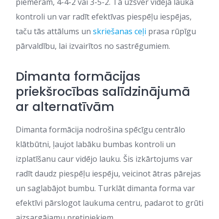
piemēram, 4-4-2 vai 3-5-2. Tā uzsver vidējā lauka
kontroli un var radīt efektīvas piespēļu iespējas,
taču tās attālums un
skriešanas ceļi
prasa rūpīgu
pārvaldību, lai izvairītos no sastrēgumiem.
Dimanta formācijas
priekšrocības salīdzinājumā
ar alternatīvām
Dimanta formācija nodrošina spēcīgu centrālo
klātbūtni, ļaujot labāku bumbas kontroli un
izplatīšanu caur vidējo lauku. Šis izkārtojums var
radīt daudz piespēļu iespēju, veicinot ātras pārejas
un saglabājot bumbu. Turklāt dimanta forma var
efektīvi pārslogot laukuma centru, padarot to grūti
aizsargājamu pretiniekiem.