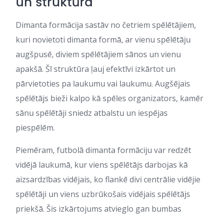
un struktūra
Dimanta formācija sastāv no četriem spēlētājiem,
kuri novietoti dimanta formā, ar vienu spēlētāju
augšpusē, diviem spēlētājiem sānos un vienu
apakšā. Šī struktūra ļauj efektīvi izkārtot un
pārvietoties pa laukumu vai laukumu. Augšējais
spēlētājs bieži kalpo kā spēles organizators, kamēr
sānu spēlētāji sniedz atbalstu un iespējas
piespēlēm.
Piemēram, futbolā dimanta formāciju var redzēt
vidējā laukumā, kur viens spēlētājs darbojas kā
aizsardzības vidējais, ko flankē divi centrālie vidējie
spēlētāji un viens uzbrūkošais vidējais spēlētājs
priekšā. Šis izkārtojums atvieglo gan bumbas