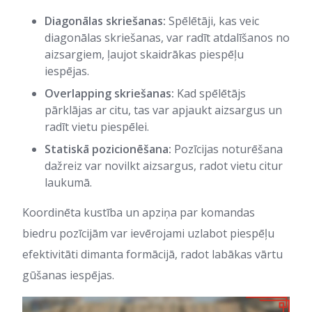
Diagonālas skriešanas:
Spēlētāji, kas veic
diagonālas skriešanas, var radīt atdalīšanos no
aizsargiem, ļaujot skaidrākas piespēļu
iespējas.
Overlapping skriešanas:
Kad spēlētājs
pārklājas ar citu, tas var apjaukt aizsargus un
radīt vietu piespēlei.
Statiskā pozicionēšana:
Pozīcijas noturēšana
dažreiz var novilkt aizsargus, radot vietu citur
laukumā.
Koordinēta kustība un apziņa par komandas
biedru pozīcijām var ievērojami uzlabot piespēļu
efektivitāti dimanta formācijā, radot labākas vārtu
gūšanas iespējas.