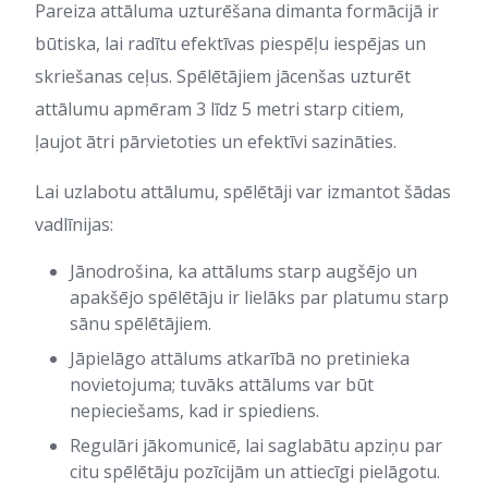
Pareiza attāluma uzturēšana dimanta formācijā ir
būtiska, lai radītu efektīvas piespēļu iespējas un
skriešanas ceļus. Spēlētājiem jācenšas uzturēt
attālumu apmēram 3 līdz 5 metri starp citiem,
ļaujot ātri pārvietoties un efektīvi sazināties.
Lai uzlabotu attālumu, spēlētāji var izmantot šādas
vadlīnijas:
Jānodrošina, ka attālums starp augšējo un
apakšējo spēlētāju ir lielāks par platumu starp
sānu spēlētājiem.
Jāpielāgo attālums atkarībā no pretinieka
novietojuma; tuvāks attālums var būt
nepieciešams, kad ir spiediens.
Regulāri jākomunicē, lai saglabātu apziņu par
citu spēlētāju pozīcijām un attiecīgi pielāgotu.