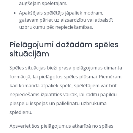
augšējam spēlētājam.
Apakšējais spēlētājs jāpaliek modram,
gatavam pāriet uz aizsardzību vai atbalstīt
uzbrukumu pēc nepieciešamības.
Pielāgojumi dažādām spēles
situācijām
Spēles situācijas bieži prasa pielāgojumus dimanta
formācijā, lai pielāgotos spēles plūsmai. Piemēram,
kad komanda atpaliek spēlē, spēlētājiem var būt
nepieciešams izplatīties vairāk, lai radītu papildu
piespēļu iespējas un palielinātu uzbrukuma
spiedienu.
Apsveriet šos pielāgojumus atkarībā no spēles