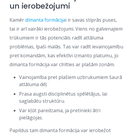
un ierobežojumi
Kamēr
dimanta formācija
i ir savas stiprās puses,
tai ir arī vairāki ierobežojumi. Viens no galvenajiem
trūkumiem ir tās potenciāls radīt attāluma
problēmas, īpaši malās. Tas var radīt ievainojamību
pret komandām, kas efektīvi izmanto platumu, jo
dimanta formācija var cīnīties ar plašām zonām.
Vainojamība pret plašiem uzbrukumiem šaurā
attāluma dēļ.
Prasa augsti disciplinētus spēlētājus, lai
saglabātu struktūru.
Var kļūt paredzama, ja pretinieki ātri
pielāgojas.
Papildus tam dimanta formācija var ierobežot