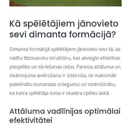
Kā spēlētājiem jānovieto
sevi dimanta formācijā?
Dimanta formācijā spēlētājiem jānovieto sevi tā, lai
radītu līdzsvarotu struktūru, kas atvieglo efektīvas
piespēles un skriešanas ceļus. Pareiza attāluma un
izkārtojuma ievērošana ir izšķiroša, lai maksimāli
palielinātu komandas sniegumu un nodrošinātu,
ka katra spēlētāja loma ir skaidra spēles laikā.
Attāluma vadlīnijas optimālai
efektivitātei