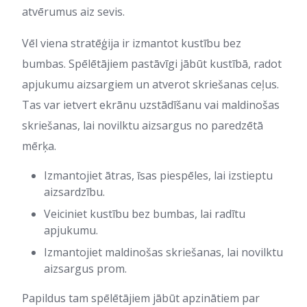
atvērumus aiz sevis.
Vēl viena stratēģija ir izmantot kustību bez
bumbas. Spēlētājiem pastāvīgi jābūt kustībā, radot
apjukumu aizsargiem un atverot skriešanas ceļus.
Tas var ietvert ekrānu uzstādīšanu vai maldinošas
skriešanas, lai novilktu aizsargus no paredzētā
mērķa.
Izmantojiet ātras, īsas piespēles, lai izstieptu
aizsardzību.
Veiciniet kustību bez bumbas, lai radītu
apjukumu.
Izmantojiet maldinošas skriešanas, lai novilktu
aizsargus prom.
Papildus tam spēlētājiem jābūt apzinātiem par