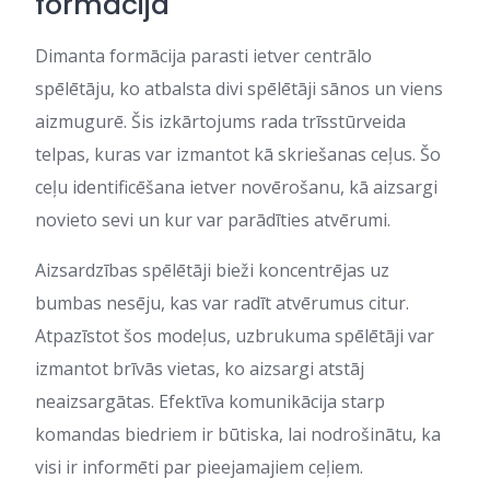
formācija
Dimanta formācija parasti ietver centrālo
spēlētāju, ko atbalsta divi spēlētāji sānos un viens
aizmugurē. Šis izkārtojums rada trīsstūrveida
telpas, kuras var izmantot kā skriešanas ceļus. Šo
ceļu identificēšana ietver novērošanu, kā aizsargi
novieto sevi un kur var parādīties atvērumi.
Aizsardzības spēlētāji bieži koncentrējas uz
bumbas nesēju, kas var radīt atvērumus citur.
Atpazīstot šos modeļus, uzbrukuma spēlētāji var
izmantot brīvās vietas, ko aizsargi atstāj
neaizsargātas. Efektīva komunikācija starp
komandas biedriem ir būtiska, lai nodrošinātu, ka
visi ir informēti par pieejamajiem ceļiem.