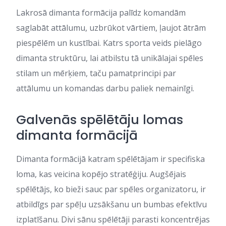
Lakrosā dimanta formācija palīdz komandām
saglabāt attālumu, uzbrūkot vārtiem, ļaujot ātrām
piespēlēm un kustībai. Katrs sporta veids pielāgo
dimanta struktūru, lai atbilstu tā unikālajai spēles
stilam un mērķiem, taču pamatprincipi par
attālumu un komandas darbu paliek nemainīgi.
Galvenās spēlētāju lomas
dimanta formācijā
Dimanta formācijā katram spēlētājam ir specifiska
loma, kas veicina kopējo stratēģiju. Augšējais
spēlētājs, ko bieži sauc par spēles organizatoru, ir
atbildīgs par spēļu uzsākšanu un bumbas efektīvu
izplatīšanu. Divi sānu spēlētāji parasti koncentrējas