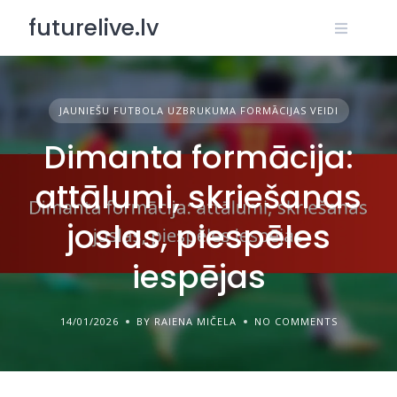
Skip
futurelive.lv
to
content
JAUNIEŠU FUTBOLA UZBRUKUMA FORMĀCIJAS VEIDI
Dimanta formācija:
attālumi, skriešanas
joslas, piespēles
iespējas
14/01/2026
BY RAIENA MIČELA
NO COMMENTS