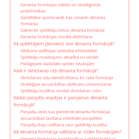
Dimanta formācijas mērķis un stratēģiskās
priekšrocības
Izplatītākie sporta veidi, kas izmanto dimanta
formāciju
Galvenās spēlētāju lomas dimanta formācijā
Dimanta formācijas vizuālā attēlošana
Kā spēlētājiem jānovieto sevi dimanta formācijā?
Attāluma vadlīnijas optimālai efektivitātei
Spēlētāju novietojums atkarībā no lomām
Pielāgojumi dažādām spēles situācijām
Kādi ir skriešanas ceļi dimanta formācijā?
Skriešanas ceļu identificēšana, ko rada formācija
Stratēģijas aizsardzības atvērumu izmantošanai
Spēlētāju kustības modeļi skriešanas ceļos
Kādas piespēļu iespējas ir pieejamas dimanta
formācijā?
Piespēļu veidi, kas piemēroti dimanta formācijai
Aizsardzības lasīšana efektīvām piespēlēm
Piespēļu līniju radīšana caur spēlētāju kustību
Kā dimanta formācija salīdzina ar citām formācijām?
Dimanta formācijas priekšrocības salīdzinājumā ar