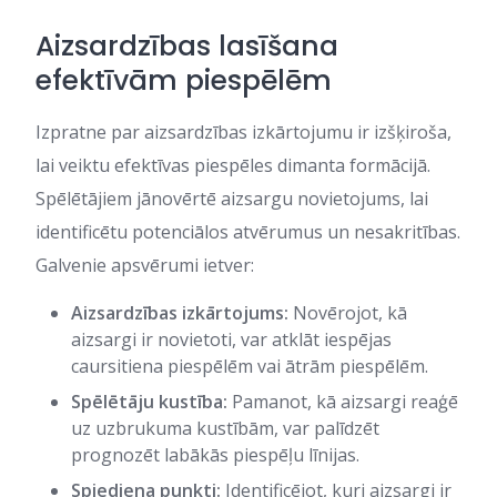
Aizsardzības lasīšana
efektīvām piespēlēm
Izpratne par aizsardzības izkārtojumu ir izšķiroša,
lai veiktu efektīvas piespēles dimanta formācijā.
Spēlētājiem jānovērtē aizsargu novietojums, lai
identificētu potenciālos atvērumus un nesakritības.
Galvenie apsvērumi ietver:
Aizsardzības izkārtojums:
Novērojot, kā
aizsargi ir novietoti, var atklāt iespējas
caursitiena piespēlēm vai ātrām piespēlēm.
Spēlētāju kustība:
Pamanot, kā aizsargi reaģē
uz uzbrukuma kustībām, var palīdzēt
prognozēt labākās piespēļu līnijas.
Spiediena punkti:
Identificējot, kuri aizsargi ir