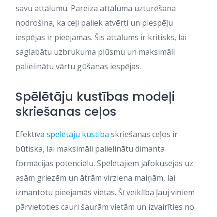
savu attālumu. Pareiza attāluma uzturēšana
nodrošina, ka ceļi paliek atvērti un piespēļu
iespējas ir pieejamas. Šis attālums ir kritisks, lai
saglabātu uzbrukuma plūsmu un maksimāli
palielinātu vārtu gūšanas iespējas.
Spēlētāju kustības modeļi
skriešanas ceļos
Efektīva
spēlētāju kustība
skriešanas ceļos ir
būtiska, lai maksimāli palielinātu dimanta
formācijas potenciālu. Spēlētājiem jāfokusējas uz
asām griezēm un ātrām virziena maiņām, lai
izmantotu pieejamās vietas. Šī veiklība ļauj viņiem
pārvietoties cauri šaurām vietām un izvairīties no