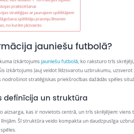
ācijas praktizēšanai
ijas stratēģijas ar jaunajiem spēlētājiem
lāgošana spēlētāju prasmju līmenim
as, no kurām jāizvairās
ormācija jauniešu futbolā?
rukuma izkārtojums
jauniešu futbolā
, ko raksturo trīs skrējēji
 Šis izkārtojums ļauj veidot līdzsvarotu uzbrukumu, uzsverot
s nodrošinot stratēģiskas priekšrocības dažādās spēles situā
 definīcija un struktūra
 aizsarga, kas ir novietots centrā, un trīs skrējējiem: viens t
cu līnijām. Šī struktūra veido kompakta un daudzpusīga uzbr
 spēles.