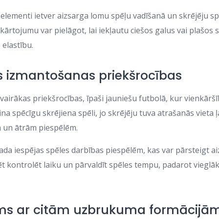
elementi ietver aizsarga lomu spēļu vadīšanā un skrējēju spē
kārtojumu var pielāgot, lai iekļautu ciešos galus vai plašos 
 elastību.
s izmantošanas priekšrocības
vairākas priekšrocības, īpaši jauniešu futbolā, kur vienkāršīb
na spēcīgu skrējiena spēli, jo skrējēju tuva atrašanās vieta 
 un ātrām piespēlēm.
rada iespējas spēles darbības piespēlēm, kas var pārsteigt a
zēt kontrolēt laiku un pārvaldīt spēles tempu, padarot vieg
ums ar citām uzbrukuma formācijā