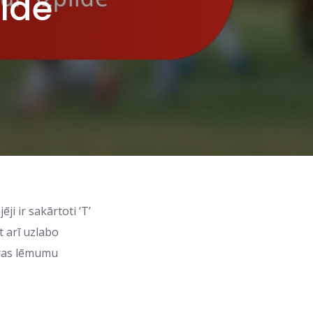
ilde
jēji ir sakārtoti ‘T’
t arī uzlabo
ātras lēmumu