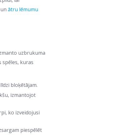
ildi, lai
u un
ātru lēmumu
es izmanto uzbrukuma
s spēles, kuras
līdzi bloķētājam.
kšu, izmantojot
pi, ko izveidojusi
aizsargam piespēlēt