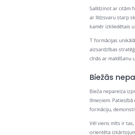
Salīdzinot ar citām 
ar līdzsvaru starp s
kamēr izkliedētais 
T formācijas unikāl
aizsardzības stratēģ
cīnās ar maldīšanu 
Biežās nepa
Bieža nepareiza izpr
līmeņiem. Patiesībā
formāciju, demonst
Vēl viens mīts ir ta
orientēta izkārtojum