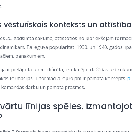
.
 vēsturiskais konteksts un attīstība
ies 20. gadsimta sākumā, attīstoties no iepriekšējām formācij
dinamikām. Tā ieguva popularitāti 1930. un 1940. gados, īp
lāčiem, panākumiem.
ja ir pielāgota un modificēta, ietekmējot dažādas uzbrukuma
ākas formācijas, T formācija joprojām ir pamata koncepts
ja
t komandas darbu un pamata prasmes.
 vārtu līnijas spēles, izmantojo
?