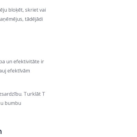
ju bloķēt, skriet vai
saņēmējus, tādējādi
a un efektivitāte ir
ļauj efektīvām
izsardzību. Turklāt T
lāku bumbu
m