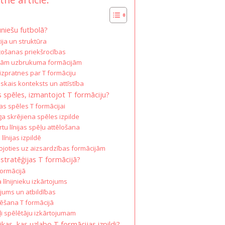
uniešu futbolā?
ija un struktūra
tošanas priekšrocības
citām uzbrukuma formācijām
izpratnes par T formāciju
iskais konteksts un attīstība
jas spēles, izmantojot T formāciju?
jas spēles T formācijai
a skrējiena spēles izpilde
u līnijas spēļu attēlošana
līnijas izpildē
ojoties uz aizsardzības formācijām
 stratēģijas T formācijā?
formācijā
līnijnieku izkārtojums
jums un atbildības
ēšana T formācijā
kļi spēlētāju izkārtojumam
ikas, kas uzlabo T formācijas izpildi?