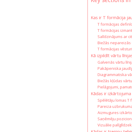
Kas ir T formācija ja
T formācijas definīc
T formācijas izman
Salīdzinājums ar 
Biežās nepareizās 
T formācijas vēstur
Kā izpildīt vārtu līni
Galvenās vārtu līni
Pakāpeniska jaudīg
Diagrammatiska vārt
Biežās kļūdas vārtu 
Pielāgojumi, pamat
Kādas ir izkārtojuma
Spēlētāju lomas T 
Pareiza uzbrukuma 
Aizmugures izkārto
Saņēmēju pozicion
Vizuālie palīglīdze
Kādas ir treniņu tehn