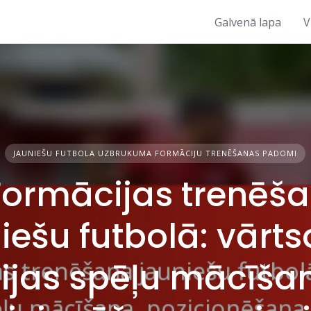
Galvenā lapa
V
JAUNIEŠU FUTBOLA UZBRUKUMA FORMĀCIJU TRENĒŠANAS PADOMI
Formācijas trenēš
iešu futbolā: vārt
nijas spēļu mācīša