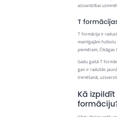
aizsardzībai uzminēt
T formācijas
T formācija ir radus
mainīgajām futbolu 
piemēram, Čikāgas 
Gadu gaitā T formāci
gan ir radušās jaun
trenēšanā, uzsvero
Kā izpildīt
formāciju