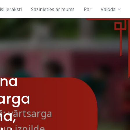
isi ieraksti
Sazinieties ar mums
Par
Valoda
ana
sarga
na,