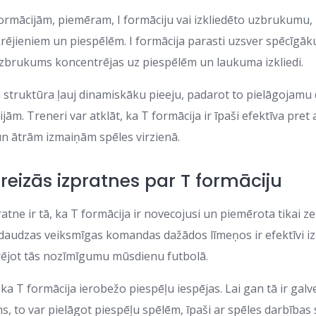
formācijām, piemēram, I formāciju vai izkliedēto uzbrukumu, 
krējieniem un piespēlēm. I formācija parasti uzsver spēcīgāku
uzbrukums koncentrējas uz piespēlēm un laukuma izkliedi.
ā struktūra ļauj dinamiskāku pieeju, padarot to pielāgojam
ijām. Treneri var atklāt, ka T formācija ir īpaši efektīva pret
un ātrām izmaiņām spēles virzienā.
reizās izpratnes par T formāciju
atne ir tā, ka T formācija ir novecojusi un piemērota tikai 
 daudzas veiksmīgas komandas dažādos līmeņos ir efektīvi 
rējot tās nozīmīgumu mūsdienu futbolā.
s, ka T formācija ierobežo piespēļu iespējas. Lai gan tā ir gal
s, to var pielāgot piespēļu spēlēm, īpaši ar spēles darbības 