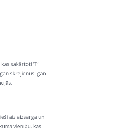
, kas sakārtoti ‘T’
 gan skrējienus, gan
cijās.
ieši aiz aizsarga un
ukuma vienību, kas