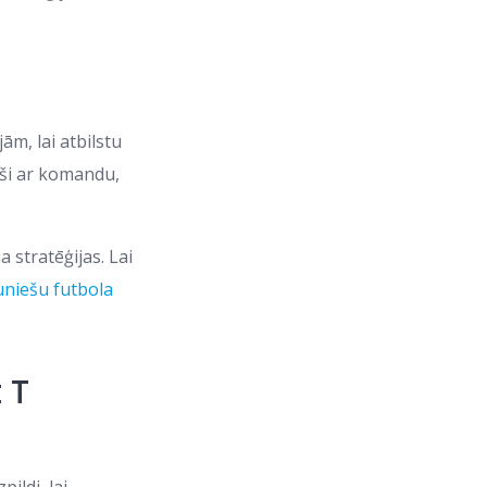
ām, lai atbilstu
aši ar komandu,
 stratēģijas. Lai
uniešu futbola
t T