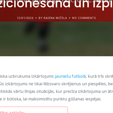
icionēšana un izp
12/01/2026
BY RAIENA MIČELA
NO COMMENTS
amiska uzbrukuma izkārtojums
jauniešu futbolā
, kurā trīs skrē
Šis izkārtojums ne tikai līdzsvaro skrējienus un piespēles, be
kritiskās vārtu līnijas situācijās, kur precīza izkārtojuma un 
ir būtiska, lai maksimizētu punktu gūšanas iespējas.
the article: