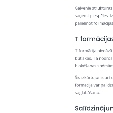
Galvenie struktūras 
saņemt piespēles. Iz
palielinot formācijas
T formācija
T formācija piedāvā 
būtiskas. Tā nodroši
bloķēšanas shēmām
Šis izkārtojums arī 
formācija var palīd
saglabāšanu.
Salīdzināj