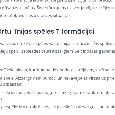
zpilde T formācijā ietver stratēģisku izkārtojumu un precīzu izp
gūšanas iespējas. Šis izkārtojums uzsver jaudīgu skrējien
t to efektīvu īsās distances situācijās.
tu līnijas spēles T formācijai
vairākas efektīvas spēles vārtu līnijas situācijām. Šīs spēl
ējēju spēju izspiesties cauri aizsargiem. Šeit ir dažas galvenā
s: Tieša pieeja, kur bumba tiek nodota skrējējam, kurš seko 
ā spēle: Aizsargs ņem bumbu un nekavējoties virzās uz prie
u atbalstam.
ējs skrien aiz pilnās aizmugures, mērķējot uz konkrētu atstar
a.
piespēle: Malda skrējiens, lai pievilinātu aizsargus, ļaujot 