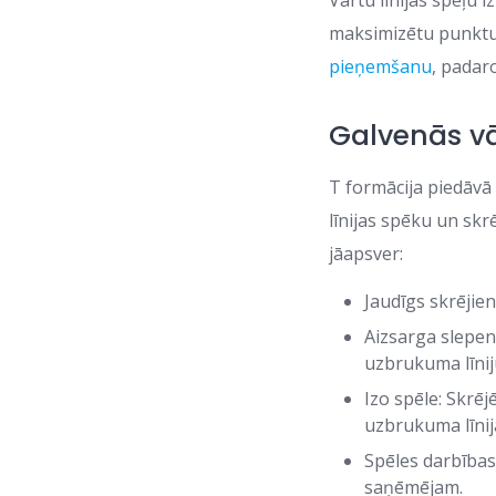
Vārtu līnijas spēļu i
maksimizētu punktu 
pieņemšanu
, padaro
Galvenās vār
T formācija piedāvā 
līnijas spēku un skr
jāapsver:
Jaudīgs skrējien
Aizsarga slepen
uzbrukuma līnij
Izo spēle: Skrēj
uzbrukuma līnij
Spēles darbības 
saņēmējam.