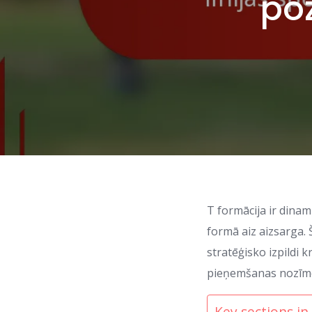
poz
T formācija ir din
formā aiz aizsarga. 
stratēģisko izpildi 
pieņemšanas nozīme 
Key sections in 