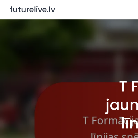
Skip
futurelive.lv
to
content
T 
jaun
lī