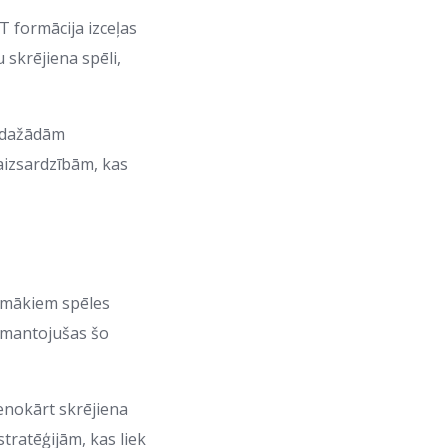
T formācija izceļas
 skrējiena spēli,
u dažādām
 aizsardzībām, kas
zemākiem spēles
izmantojušas šo
venokārt skrējiena
stratēģijām, kas liek