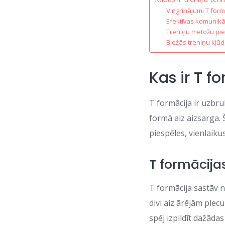
Vingrinājumi T form
Efektīvas komunikāc
Treniņu metožu pie
Biežās treniņu kļūd
Kas ir T f
T formācija ir uzb
formā aiz aizsarga.
piespēles, vienlaiku
T formācijas
T formācija sastāv no
divi aiz ārējām ple
spēj izpildīt dažādas